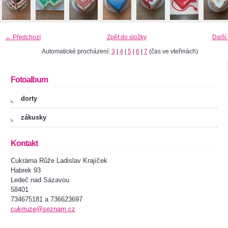
← Předchozí
Zpět do složky
Další
Automatické procházení:
3
|
4
|
5
|
6
|
7
(čas ve vteřinách)
Fotoalbum
dorty
zákusky
Kontakt
Cukrárna Růže Ladislav Krajíček
Habrek 93
Ledeč nad Sázavou
58401
734675181 a 736623697
cukrruze@seznam.cz