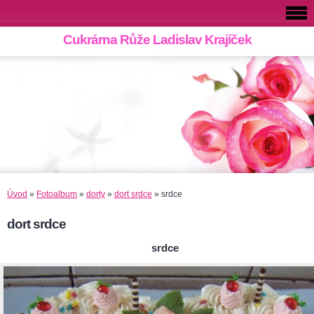
Cukrárna Růže Ladislav Krajíček
Úvod
»
Fotoalbum
»
dorty
»
dort srdce
»
srdce
dort srdce
srdce