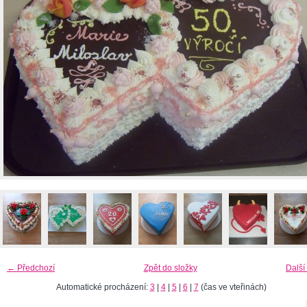
← Předchozí
Zpět do složky
Další
Automatické procházení:
3
|
4
|
5
|
6
|
7
(čas ve vteřinách)