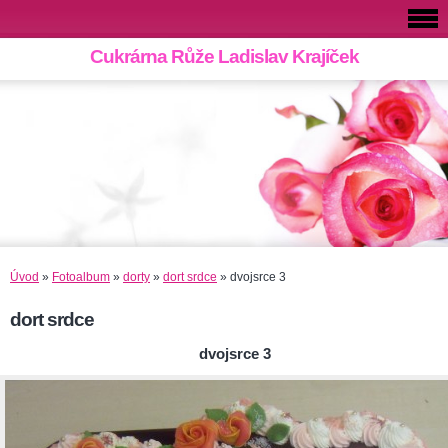
Cukrárna Růže Ladislav Krajíček
Úvod
»
Fotoalbum
»
dorty
»
dort srdce
»
dvojsrce 3
dort srdce
dvojsrce 3