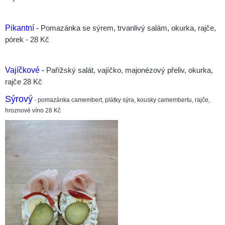
Pikantní -
Pomazánka se sýrem, trvanlivý salám, okurka, rajče,
pórek - 28 Kč
Vajíčkové -
Pařížský salát, vajíčko, majonézový přeliv, okurka,
rajče 28 Kč
Sýrový
- pomazánka camembert, plátky sýra, kousky camembertu, rajče,
hroznové víno 28 Kč