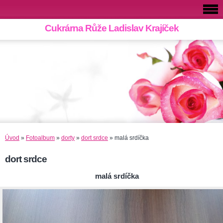
Cukrárna Růže Ladislav Krajíček
Úvod
»
Fotoalbum
»
dorty
»
dort srdce
»
malá srdíčka
dort srdce
malá srdíčka