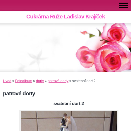
Cukrárna Růže Ladislav Krajíček
Úvod
»
Fotoalbum
»
dorty
»
patrové dorty
»
svatební dort 2
patrové dorty
svatební dort 2