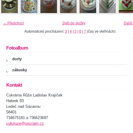
← Předchozí
Zpět do složky
Další
Automatické procházení:
3
|
4
|
5
|
6
|
7
(čas ve vteřinách)
Fotoalbum
dorty
zákusky
Kontakt
Cukrárna Růže Ladislav Krajíček
Habrek 93
Ledeč nad Sázavou
58401
734675181 a 736623697
cukrruze@seznam.cz