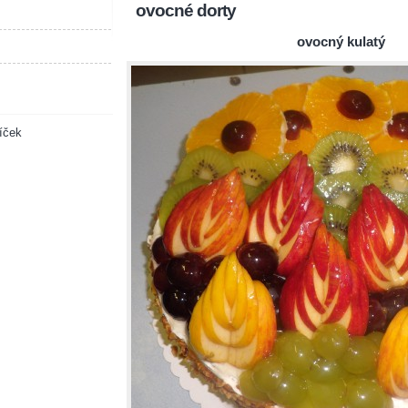
ovocné dorty
ovocný kulatý
íček