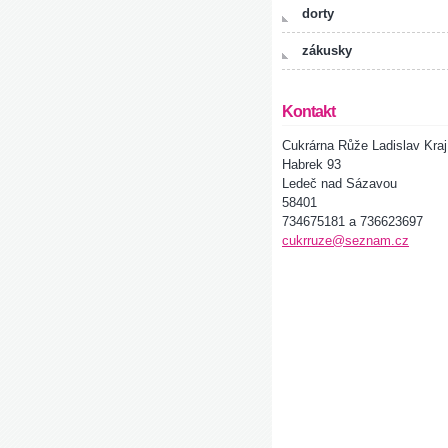
dorty
zákusky
Kontakt
Cukrárna Růže Ladislav Kraj
Habrek 93
Ledeč nad Sázavou
58401
734675181 a 736623697
cukrruze@seznam.cz