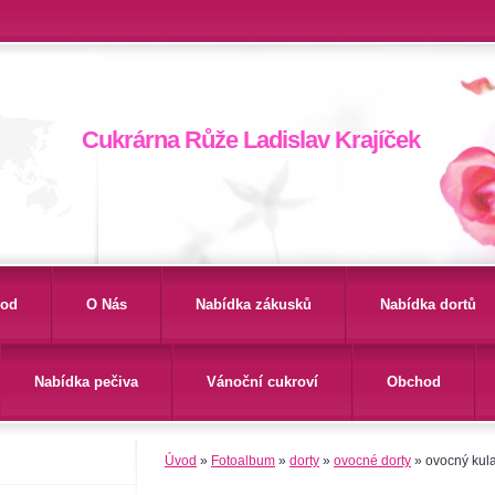
Cukrárna Růže Ladislav Krajíček
od
O Nás
Nabídka zákusků
Nabídka dortů
Nabídka pečiva
Vánoční cukroví
Obchod
Úvod
»
Fotoalbum
»
dorty
»
ovocné dorty
»
ovocný kula