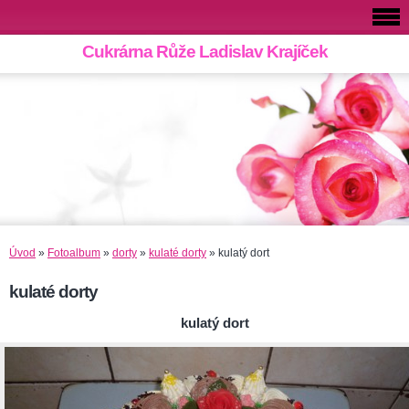
Cukrárna Růže Ladislav Krajíček
Úvod
»
Fotoalbum
»
dorty
»
kulaté dorty
»
kulatý dort
kulaté dorty
kulatý dort