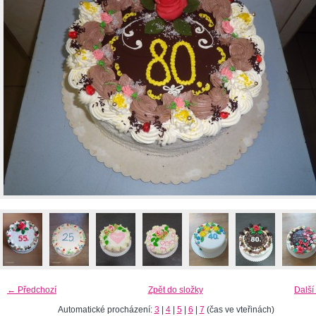
← Předchozí
Zpět do složky
Další
Automatické procházení:
3
|
4
|
5
|
6
|
7
(čas ve vteřinách)