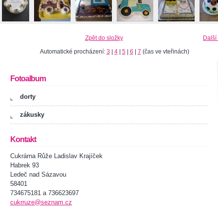
Zpět do složky
Další
Automatické procházení:
3
|
4
|
5
|
6
|
7
(čas ve vteřinách)
Fotoalbum
dorty
zákusky
Kontakt
Cukrárna Růže Ladislav Krajíček
Habrek 93
Ledeč nad Sázavou
58401
734675181 a 736623697
cukrruze@seznam.cz