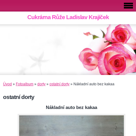
Cukrárna Růže Ladislav Krajíček
Úvod
»
Fotoalbum
»
dorty
»
ostatní dorty
»
Nákladní auto bez kakaa
ostatní dorty
Nákladní auto bez kakaa